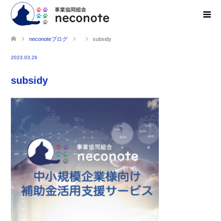
neconoteブログ
subsidy
2023.03.26
subsidy