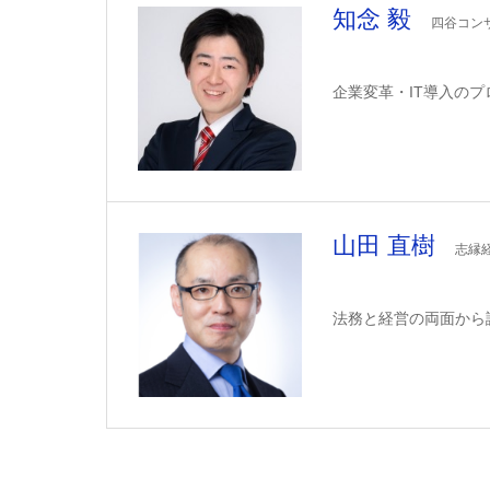
知念 毅
四谷コンサ
企業変革・IT導入の
山田 直樹
志縁
法務と経営の両面から