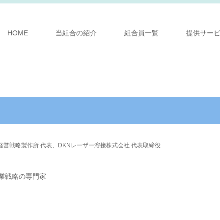
HOME
当組合の紹介
組合員一覧
提供サー
M経営戦略製作所 代表、DKNレーザー溶接株式会社 代表取締役
業戦略の専門家