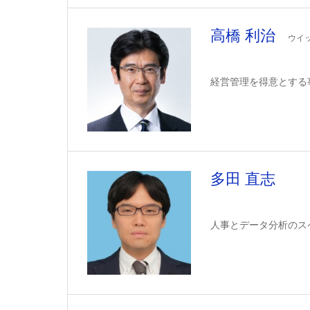
高橋 利治
ウイ
経営管理を得意とする
多田 直志
人事とデータ分析のス