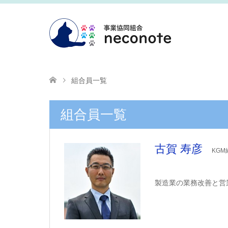
組合員一覧
組合員一覧
古賀 寿彦
KG
製造業の業務改善と営