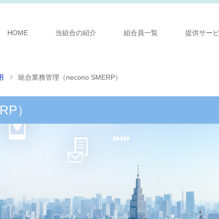
HOME
当組合の紹介
組合員一覧
提供サー
用
統合業務管理（necono SMERP）
ERP）