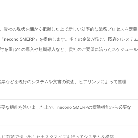
て、貴社の現状を細かく把握した上で新しい効率的な業務プロセスを定義
econo SMERP」を提供します。多くの企業が悩む、既存のシステ
討を重ねての導入や短期導入など、貴社のご要望に沿ったスケジュール
帳票などを現行のシステムや文書の調査、ヒアリングによって整理
な機能を洗い出した上で、necono SMERPの標準機能から必要な
し、さらに前項で洗い出したカスタマイズを行ってシステムを構築